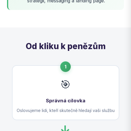
strategii, messaging a landing page.
Od kliku k penězům
1
🎯
Správná cílovka
Oslovujeme lidi, kteří skutečně hledají vaši službu
→