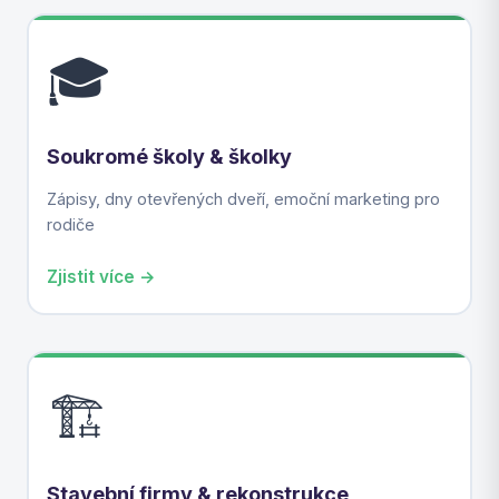
🎓
Soukromé školy & školky
Zápisy, dny otevřených dveří, emoční marketing pro
rodiče
Zjistit více →
🏗️
Stavební firmy & rekonstrukce