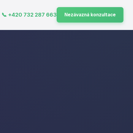
📞 +420 732 287 663
Nezávazná konzultace