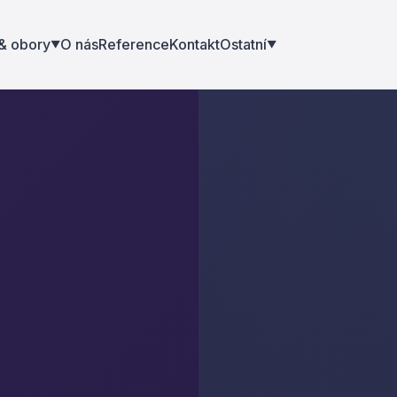
 & obory
O nás
Reference
Kontakt
Ostatní
▼
▼