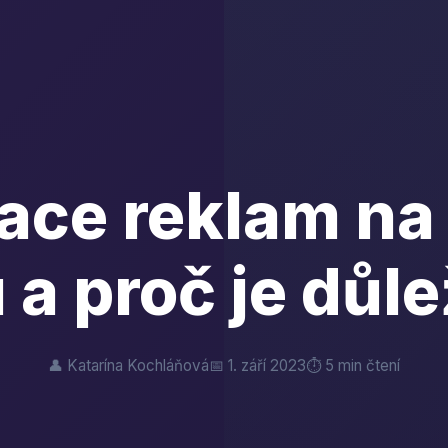
ace reklam na
a proč je důle
👤 Katarína Kochláňová
📅 1. září 2023
⏱️ 5 min čtení