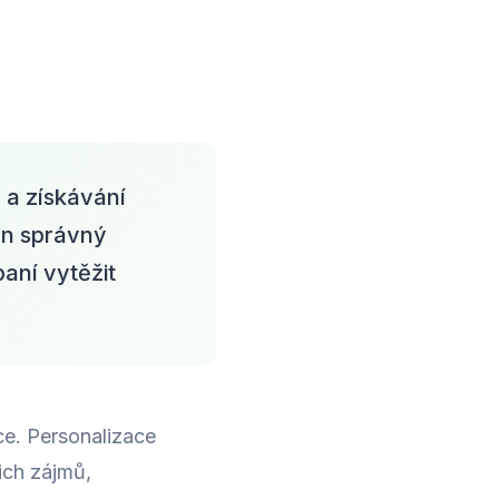
 a získávání
en správný
aní vytěžit
ce. Personalizace
ich zájmů,