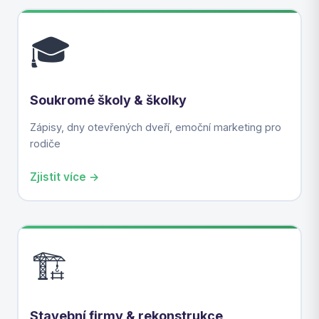
🎓
Soukromé školy & školky
Zápisy, dny otevřených dveří, emoční marketing pro
rodiče
Zjistit více →
🏗️
Stavební firmy & rekonstrukce