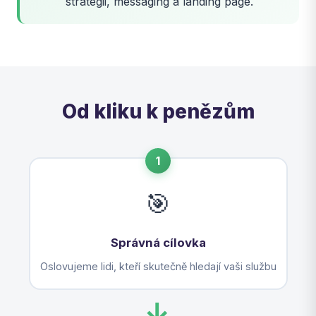
strategii, messaging a landing page.
Od kliku k penězům
1
🎯
Správná cílovka
Oslovujeme lidi, kteří skutečně hledají vaši službu
→