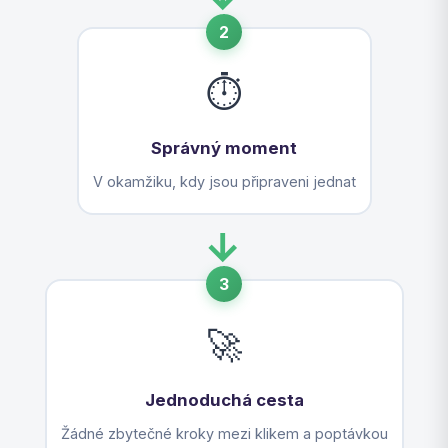
2
⏱️
Správný moment
V okamžiku, kdy jsou připraveni jednat
→
3
🚀
Jednoduchá cesta
Žádné zbytečné kroky mezi klikem a poptávkou